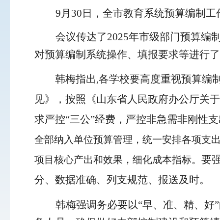
9
月
3
0
日，全市
教育系统预算编制工
会议传达了
2025年市级部门预算编
对
预算编制系统操作
、填报要求等进行了
韩梅
指出
,
各学校要
高度重视预算编
见》，按照《
山东省人民政府办公厅关于
求严控
“
三公
”
经费，严控
非急需非刚性支
全部纳入单位预算管理，统一安排各项支
要
项目核心产出和效果，细化成本指标。
分、数据准确、列支规范、报送及时
。
韩梅强调务必要以
“早、准、精、好