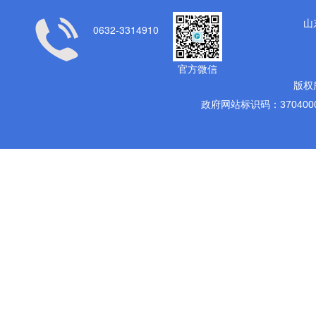
山
0632-3314910
官方微信
版权
政府网站标识码：3704000