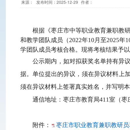
来源：
发布时间：2025-12-29
作者：
根据《枣庄市中等职业教育兼职教
和教学团队成员（2022年10月至2025
学团队成员
考核合格。
现将考核结果予以
公示期内，如对拟获奖名单持有异
据。单位提出的异议，须在异议材料上
须在异议材料上签署真实姓名，并写明本
通信地址：枣庄市教育局411室（枣庄市
附件：
枣庄市职业教育兼职教研员和教