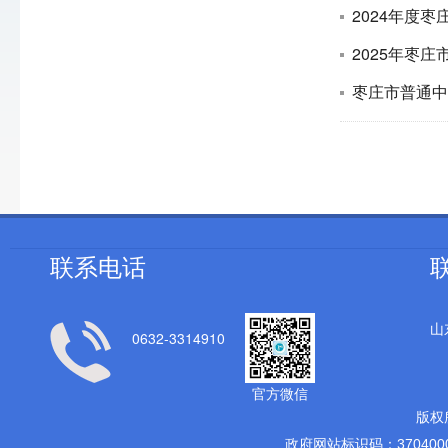
2024年度
2025年枣
枣庄市普通中
联系电话
山
0632-3314910
官方微信
版权
政府网站标识码：3704000