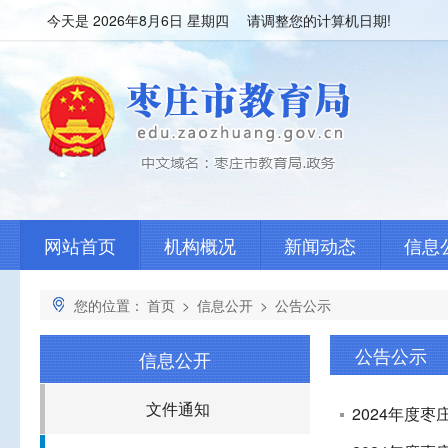
今天是
2026年8月6日 星期四 请调整您的计算机日期!
网站首页
机构概况
新闻动态
信息
您的位置：
首页
>
信息公开
>
公告公示
公告公示
信息公开
文件通知
2024年度