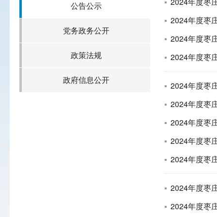
2024年度
公告公示
2024年度
党务政务公开
2024年度
政策法规
2024年度
政府信息公开
2024年度
2024年度
2024年度
2024年度
2024年度
2024年度
2024年度