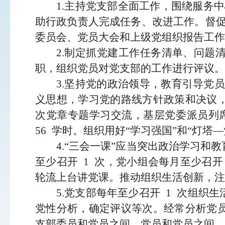
1.主持党支部全面工作，围绕服务
助行政负责人完成任务、改进工作。督
委员会、党员大会
和上级党组织报告工作
2.制定抓党建工作任务清单、问题
职，组织党
员对党支部的工作进行评议。
3.坚持党的政治领导，教育引导党
义思想，
学习党的路线方针政策和决议
次党章专题学习交流，
基层党委派员列
56
学时。组织用好
“学习强国”
和
“灯塔
4.“三会一课”应当突出政治学习和
至少召
开
1
次，党小组会每月至少召开
轮流上台讲党课。推动组织生活创新，注
5.党支部每年至少召开
1
次组织生
党性分析，
确定评议等次。经常分析党
支部委员和党员之间、
党员和党员之间，